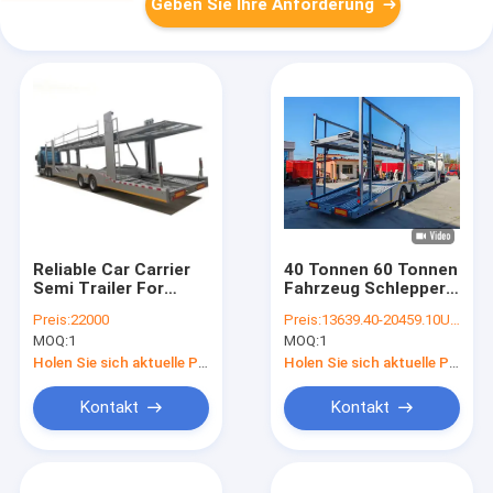
Geben Sie Ihre Anforderung
Reliable Car Carrier
40 Tonnen 60 Tonnen
Semi Trailer For
Fahrzeug Schlepper
Efficient Cars
Anhänger 10
Preis:
22000
Preis:
13639.40-20459.10USD/Unit
Transportation
Fahrzeuge Transport
MOQ:
1
MOQ:
1
Ensuring Max
Halbanhänger
Protection High
Fahrzeugträger
Holen Sie sich aktuelle Preis
Holen Sie sich aktuelle Preis
Stability
Halblastwagen
Anhänger
Kontakt
Kontakt