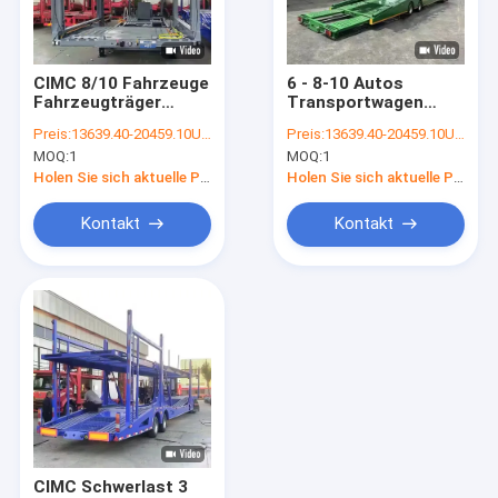
Fabrik Tour
Qualitätskontrolle
CIMC 8/10 Fahrzeuge
6 - 8-10 Autos
Fahrzeugträger
Transportwagen
Kontakt
Fahrzeugtransporter
Träger Semi-Trailer
Preis:
13639.40-20459.10USD/Unit
Preis:
13639.40-20459.10USD/Unit
Anhänger
von speziell
MOQ:
1
MOQ:
1
Fahrzeugträger
angepassten
Referenzen
Halbanhänger
Automobile Gruppe
Holen Sie sich aktuelle Preis
Holen Sie sich aktuelle Preis
zum Verkauf
Kontakt
Kontakt
des Skeletts Anhänger halb
Zementanhänger
niedriger des Betts Anhänger halb
Kipplaster
Flachbetthalb Anhänger
CIMC Schwerlast 3