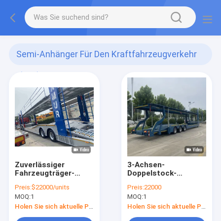
Semi-Anhänger Für Den Kraftfahrzeugverkehr
(122)
Zuverlässiger
3-Achsen-
Fahrzeugträger-
Doppelstock-
Halbanhänger: Für
Autotransporter für
Preis:
$22000/units
Preis:
22000
den effizienten
SUV/ORV/CUV/MPV
MOQ:
1
MOQ:
1
Transport von
Sattelauflieger
Fahrzeugen
Holen Sie sich aktuelle Preis
Holen Sie sich aktuelle Preis
konzipiert