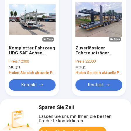
Kompletter Fahrzeug
Zuverlässiger
HDG SAF Achse
Fahrzeugträger
Luftfederung JOST
Halbanhänger für
Preis:
12000
Preis:
22000
Stütze Weichbro EBS
effiziente
MOQ:
1
MOQ:
1
Hubschraube
Fahrzeugtransporte
Autotransporter
Holen Sie sich aktuelle Preis
Holen Sie sich aktuelle Preis
Sattelauflieger
Kontakt
Kontakt
Sparen Sie Zeit
Lassen Sie uns mit Ihnen die besten
Produkte kontaktieren.