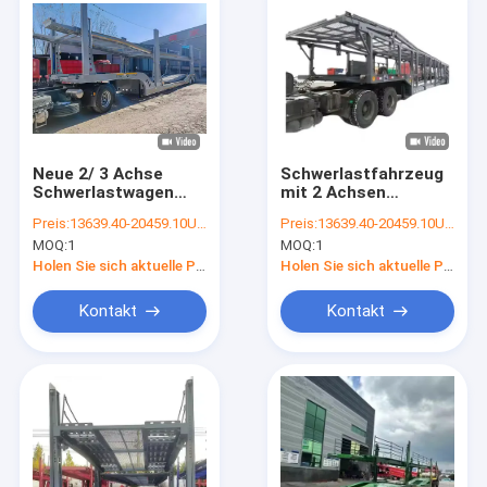
Neue 2/ 3 Achse
Schwerlastfahrzeug
Schwerlastwagen
mit 2 Achsen
Transport
Fahrzeugschleppwagen
Preis:
13639.40-20459.10USD/Unit
Preis:
13639.40-20459.10USD/Unit
Nutzfahrzeug Träger
6-8 Fahrzeugträger
MOQ:
1
MOQ:
1
Semi-Anhänger
Lkw Anhänger
Fahrzeugschleppwagen
Holen Sie sich aktuelle Preis
Holen Sie sich aktuelle Preis
mit Luftfederung
Kontakt
Kontakt
Startseite
Produkte
Über uns