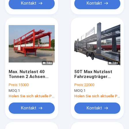
Kontakt
Kontakt
Max. Nutzlast 40
50T Max Nutzlast
Tonnen 2 Achsen
Fahrzeugträger
Doppeldeck 8 PKW / 6
Semi-Anhänger für
Preis:
15000
Preis:
22000
PKW Kapazität PKW
effiziente
MOQ:
1
MOQ:
1
SUV
Fahrzeugtransport
Transportanhänger
Holen Sie sich aktuelle Preis
Holen Sie sich aktuelle Preis
Kontakt
Kontakt