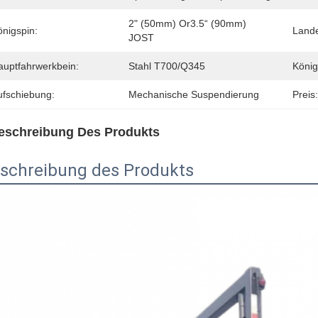
2" (50mm) Or3.5“ (90mm) 
önigspin:
Lande
JOST
auptfahrwerkbein:
Stahl T700/Q345
König
ufschiebung:
Mechanische Suspendierung
Preis:
eschreibung Des Produkts
schreibung des Produkts