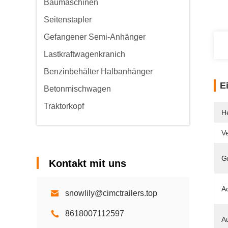
Baumaschinen
Seitenstapler
Gefangener Semi-Anhänger
Lastkraftwagenkranich
Benzinbehälter Halbanhänger
E
Betonmischwagen
Traktorkopf
He
V
G
Kontakt mit uns
A
snowlily@cimctrailers.top
8618007112597
A