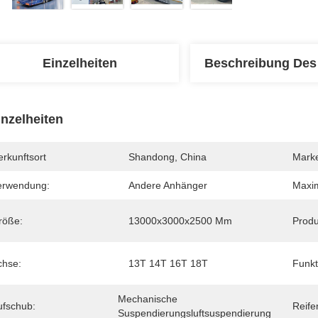
Einzelheiten
Beschreibung Des
inzelheiten
rkunftsort
Shandong, China
Mark
erwendung:
Andere Anhänger
Maxim
röße:
13000x3000x2500 Mm
Produ
chse:
13T 14T 16T 18T
Funkt
Mechanische 
ufschub:
Reife
Suspendierungsluftsuspendierung