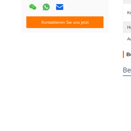
K
Kontaktieren Sie uns jetzt
H
A
B
Be